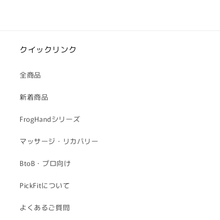
の
の
数
数
量
量
を
を
クイックリンク
減
増
ら
や
す
す
全商品
新着商品
FrogHandシリーズ
マッサージ・リカバリー
BtoB・プロ向け
PickFitについて
よくあるご質問