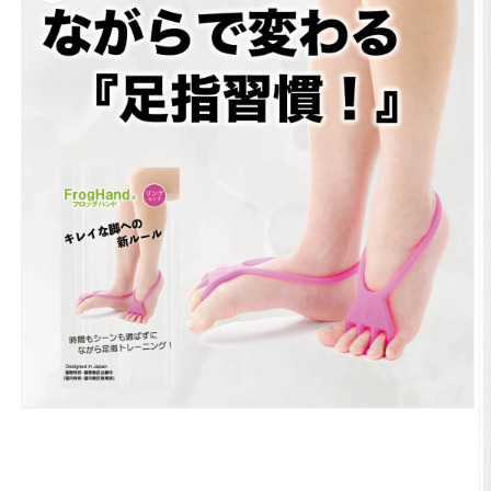
モ
ー
ダ
ル