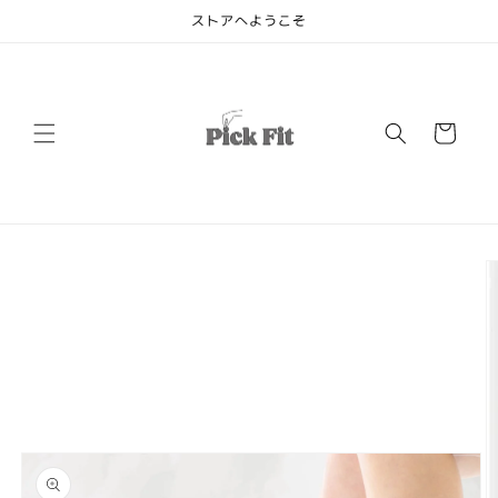
コンテ
ストアへようこそ
ンツに
進む
カ
ー
ト
商品情
報にス
キップ