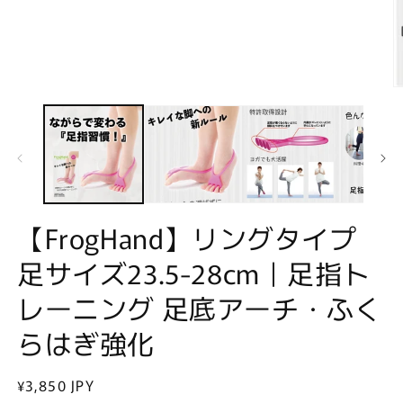
で
メ
デ
ィ
ア
(1)
を
開
く
【FrogHand】リングタイプ
(2
足サイズ23.5-28cm｜足指ト
レーニング 足底アーチ・ふく
らはぎ強化
通
¥3,850 JPY