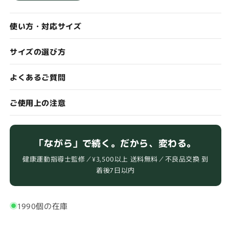
ト
ト
レ
レ
使い方・対応サイズ
ー
ー
ニ
ニ
サイズの選び方
ン
ン
グ
グ
よくあるご質問
足
足
底
底
ご使用上の注意
ア
ア
ー
ー
チ・
チ・
「ながら」で続く。だから、変わる。
ふ
ふ
く
く
健康運動指導士監修／¥3,500以上 送料無料／不良品交換 到
ら
ら
着後7日以内
は
は
ぎ
ぎ
1990個の在庫
強
強
化
化